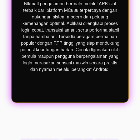
Nikmati pengalaman bermain melalui APK slot
terbaik dari platform MC888 terpercaya dengan
dukungan sistem modern dan peluang
kemenangan optimal. Aplikasi dilengkapi proses
login cepat, transaksi aman, serta performa stabil
tanpa hambatan. Tersedia beragam permainan
populer dengan RTP tinggi yang siap mendukung
potensi keuntungan harian. Cocok digunakan oleh
pemula maupun pengguna berpengalaman yang
ingin merasakan sensasi maxwin secara praktis
dan nyaman melalui perangkat Android.