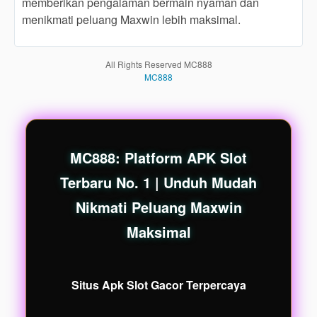
memberikan pengalaman bermain nyaman dan
end
menikmati peluang Maxwin lebih maksimal.
product
which
end
All Rights Reserved MC888
users
MC888
are not
charged
for. The
total
price
MC888: Platform APK Slot
includes
the item
Terbaru No. 1 | Unduh Mudah
price
and a
Nikmati Peluang Maxwin
buyer
Maksimal
fee.
View
license
Situs Apk Slot Gacor Terpercaya
details