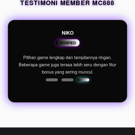
TESTIMONI MEMBER MC888
NIKO
VERIFIED
nya
Pilihan game lengkap dan tampilannya ringan.
Beberapa game juga terasa lebih seru dengan fitur
bonus yang sering muncul.