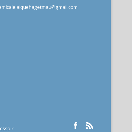
amicalelaiquehagetmau@gmail.com
ressoir