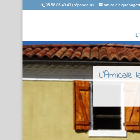
05 58 06 49 43 (répondeur)
amicalelaiquehage
L
L'Amicale 