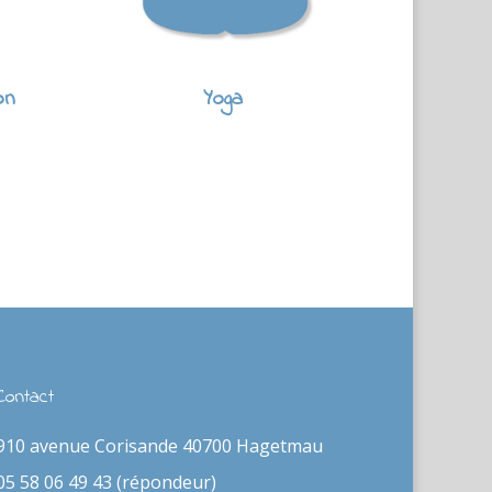
on
Yoga
Contact
910 avenue Corisande 40700 Hagetmau
05 58 06 49 43 (répondeur)