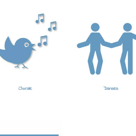
Chorale
Danses