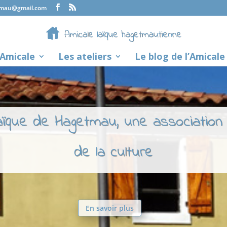
tmau@gmail.com
’Amicale
Les ateliers
Le blog de l’Amicale
laïque de Hagetmau, une association
de la culture
En savoir plus