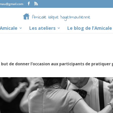
tmau@gmail.com
’Amicale
Les ateliers
Le blog de l’Amicale
r but de donner l’occasion aux participants de pratiquer 