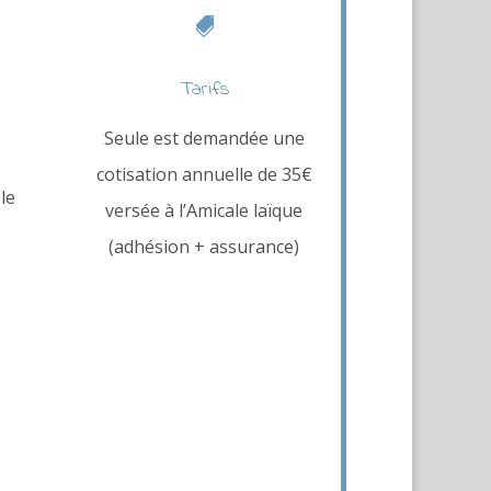

Tarifs
Seule est demandée une
cotisation annuelle de 35€
le
versée à l’Amicale laïque
(adhésion + assurance)