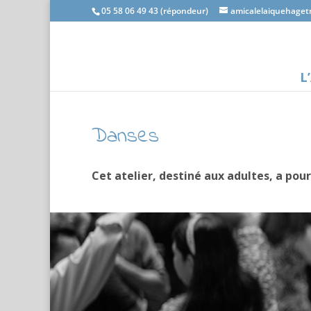
05 58 06 49 43 (répondeur)
amicalelaiquehage
L
Danses
Cet atelier, destiné aux adultes, a pou