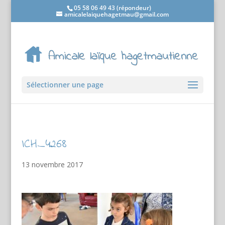
05 58 06 49 43 (répondeur)
amicalelaiquehagetmau@gmail.com
Sélectionner une page
ICH_4268
13 novembre 2017