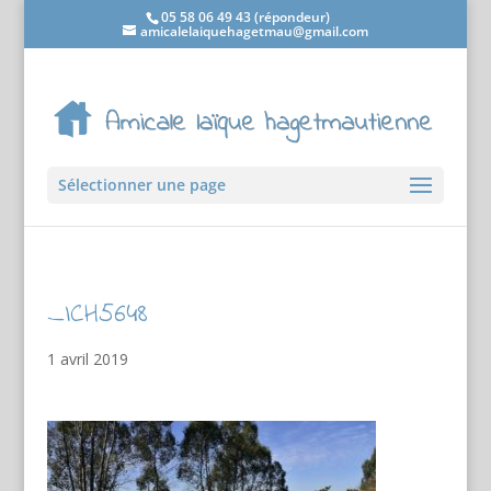
05 58 06 49 43 (répondeur)
amicalelaiquehagetmau@gmail.com
Sélectionner une page
_ICH5648
1 avril 2019