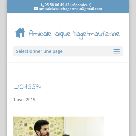
05 58 06 49 43 (répondeur)
amicalelaiquehagetmau@gmail.com
Sélectionner une page
_ICH5594
1 avril 2019