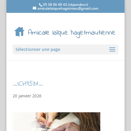
05 58 06 49 43 (répondeur)
amicalelaiquehagetmau@gmail.com
Sélectionner une page
_ICH9531_
20 janvier 2026