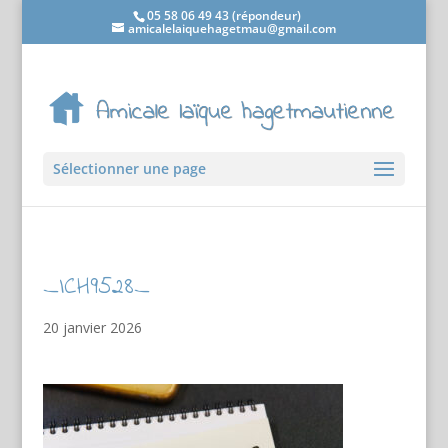
05 58 06 49 43 (répondeur)
amicalelaiquehagetmau@gmail.com
Sélectionner une page
_ICH9528_
20 janvier 2026