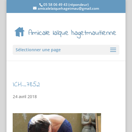
05 58 06 49 43 (répondeur)
amicalelaiquehagetmau@gmail.com
Sélectionner une page
ICH_7852
24 avril 2018