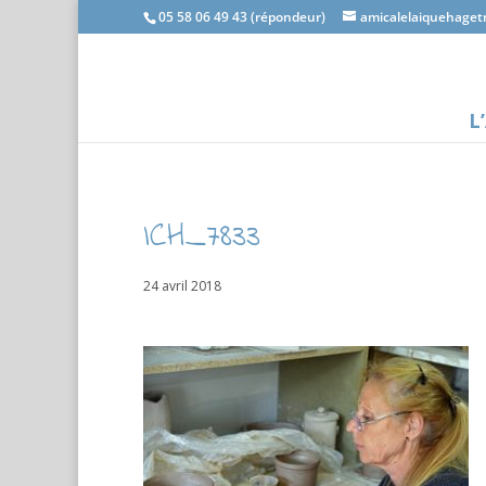
05 58 06 49 43 (répondeur)
amicalelaiquehage
L
ICH_7833
24 avril 2018