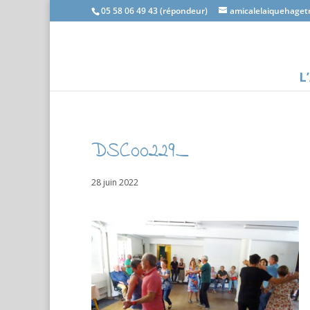
05 58 06 49 43 (répondeur)
amicalelaiquehage
L
DSC00229_
28 juin 2022