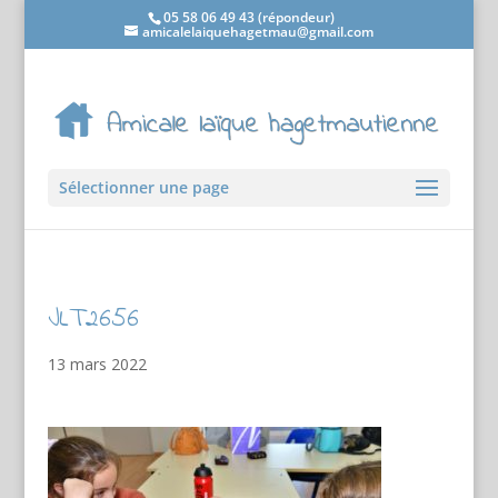
05 58 06 49 43 (répondeur)
amicalelaiquehagetmau@gmail.com
Sélectionner une page
JLT2656
13 mars 2022