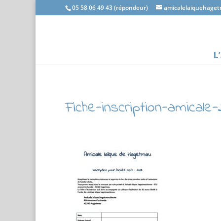
05 58 06 49 43 (répondeur)
amicalelaiquehage
L
Fiche-inscription-amicale-