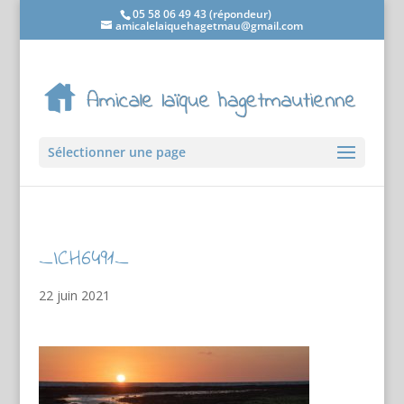
05 58 06 49 43 (répondeur)
amicalelaiquehagetmau@gmail.com
Sélectionner une page
_ICH6491_
22 juin 2021