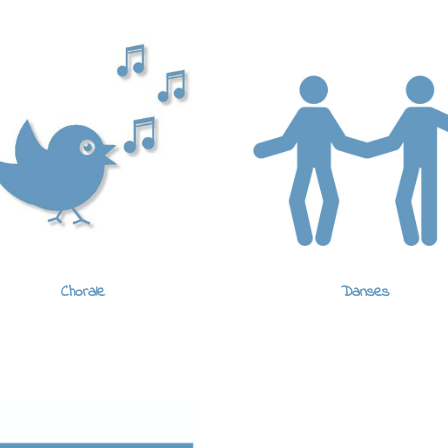
Chorale
Danses