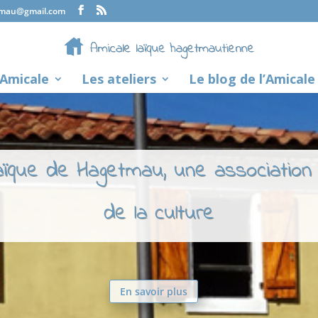
tmau@gmail.com
’Amicale
Les ateliers
Le blog de l’Amicale
laïque de Hagetmau, une association
de la culture
En savoir plus