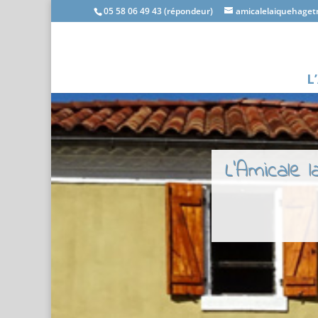
05 58 06 49 43 (répondeur)
amicalelaiquehage
L
L'Amicale 