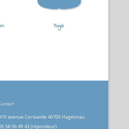
on
Yoga
Contact
910 avenue Corisande 40700 Hagetmau
05 58 06 49 43 (répondeur)