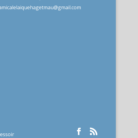
amicalelaiquehagetmau@gmail.com
ressoir