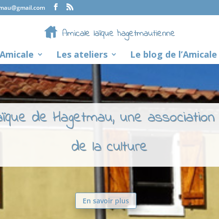
tmau@gmail.com
’Amicale
Les ateliers
Le blog de l’Amicale
laïque de Hagetmau, une association
de la culture
En savoir plus