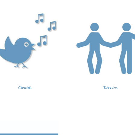
Chorale
Danses