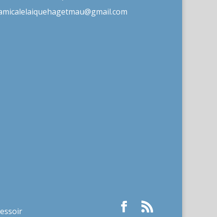
amicalelaiquehagetmau@gmail.com
ressoir