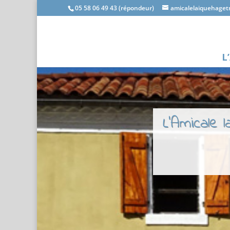
05 58 06 49 43 (répondeur)
amicalelaiquehage
L
L'Amicale 