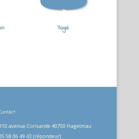
on
Yoga
Contact
910 avenue Corisande 40700 Hagetmau
05 58 06 49 43 (répondeur)