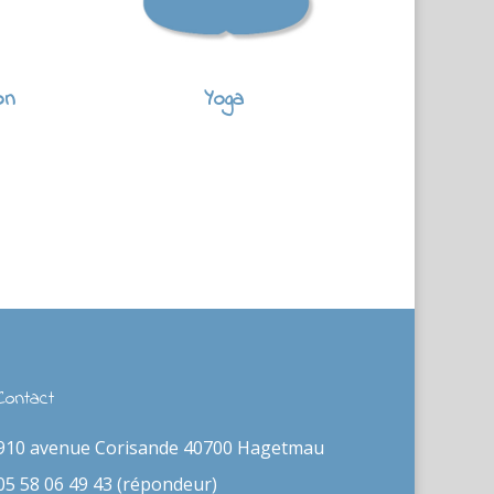
on
Yoga
Contact
910 avenue Corisande 40700 Hagetmau
05 58 06 49 43 (répondeur)