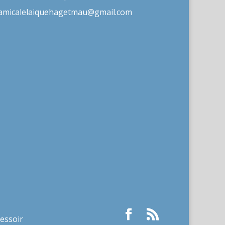
amicalelaiquehagetmau@gmail.com
ressoir