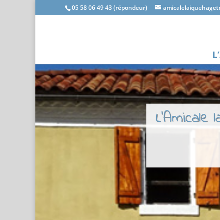
05 58 06 49 43 (répondeur)
amicalelaiquehage
L
L'Amicale 