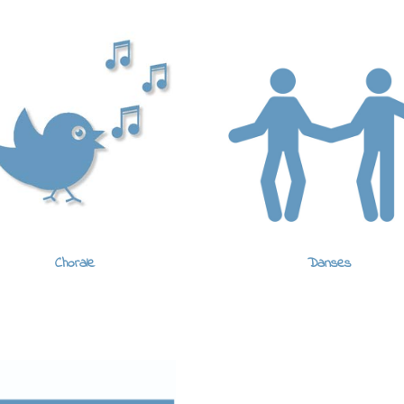
Chorale
Danses