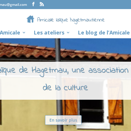
tmau@gmail.com
’Amicale
Les ateliers
Le blog de l’Amicale
laïque de Hagetmau, une association
de la culture
En savoir plus