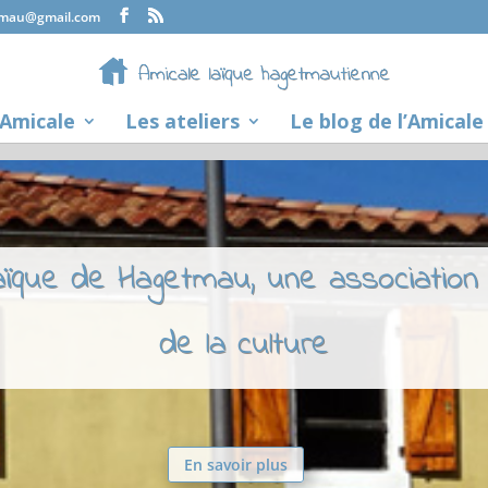
tmau@gmail.com
’Amicale
Les ateliers
Le blog de l’Amicale
laïque de Hagetmau, une association
de la culture
En savoir plus