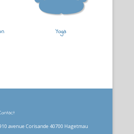
on
Yoga
Contact
910 avenue Corisande 40700 Hagetmau