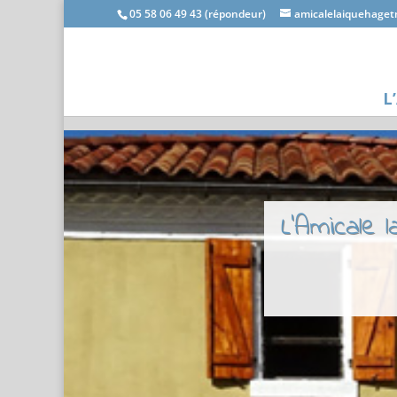
05 58 06 49 43 (répondeur)
amicalelaiquehage
L
L'Amicale 