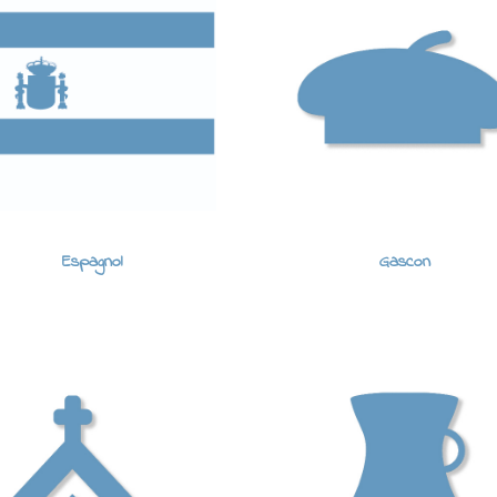
Espagnol
Gascon