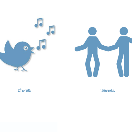
Chorale
Danses