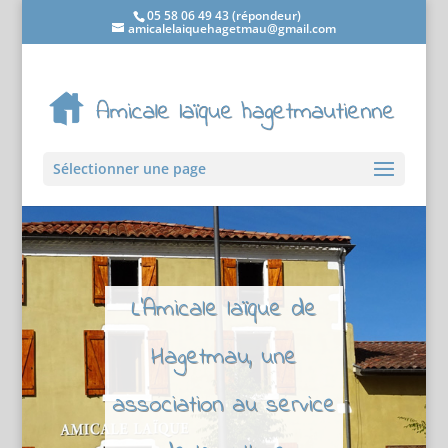
05 58 06 49 43 (répondeur)
amicalelaiquehagetmau@gmail.com
Sélectionner une page
L'Amicale laïque de
Hagetmau, une
association au service