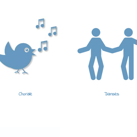
Chorale
Danses