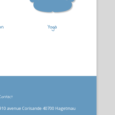
on
Yoga
Contact
910 avenue Corisande 40700 Hagetmau