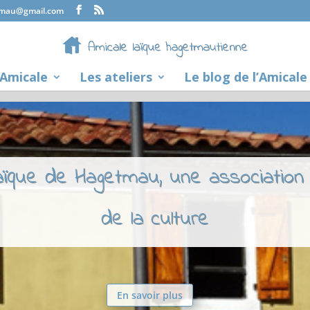
tmau@gmail.com
’Amicale
Les ateliers
Le blog de l’Amicale
laïque de Hagetmau, une association
de la culture
En savoir plus