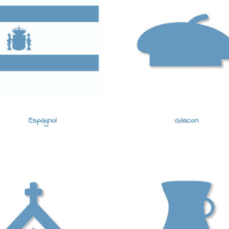
Espagnol
Gascon