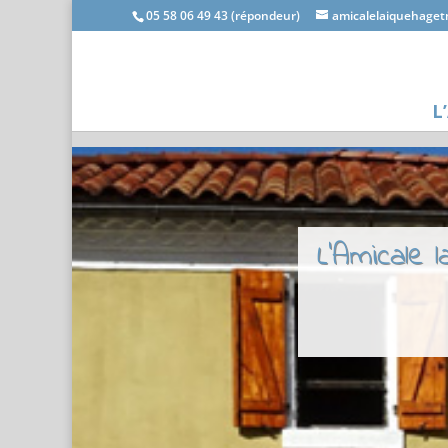
05 58 06 49 43 (répondeur)
amicalelaiquehage
L
L'Amicale 