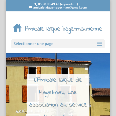
05 58 06 49 43 (répondeur)
amicalelaiquehagetmau@gmail.com
Sélectionner une page
L'Amicale laïque de
Hagetmau, une
association au service