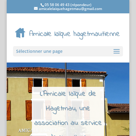
05 58 06 49 43 (répondeur)
amicalelaiquehagetmau@gmail.com
Sélectionner une page
L'Amicale laïque de
Hagetmau, une
association au service