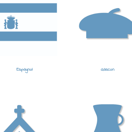
Espagnol
Gascon