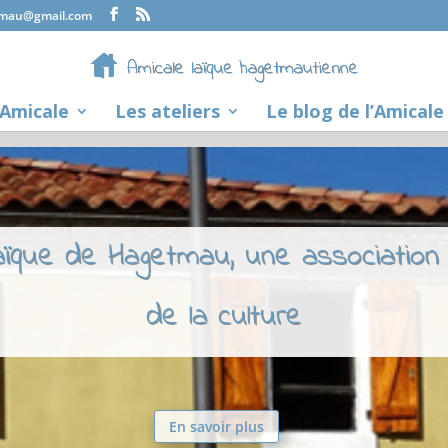
tmau@gmail.com
’Amicale
Les ateliers
Le blog de l’Amicale
laïque de Hagetmau, une association
de la culture
En savoir plus