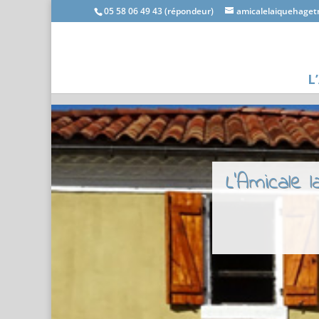
05 58 06 49 43 (répondeur)
amicalelaiquehage
L
L'Amicale 