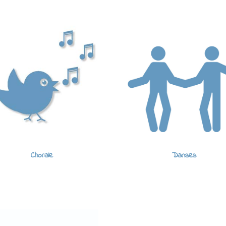
Chorale
Danses