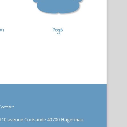
on
Yoga
Contact
910 avenue Corisande 40700 Hagetmau