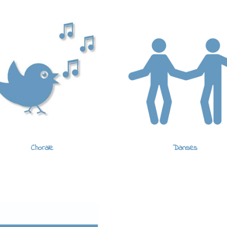
Chorale
Danses