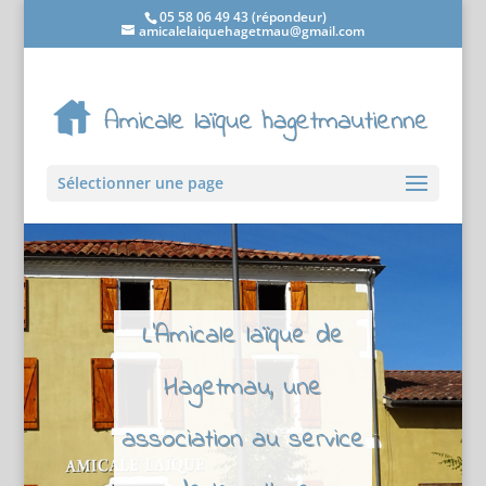
05 58 06 49 43 (répondeur)
amicalelaiquehagetmau@gmail.com
Sélectionner une page
L'Amicale laïque de
Hagetmau, une
association au service