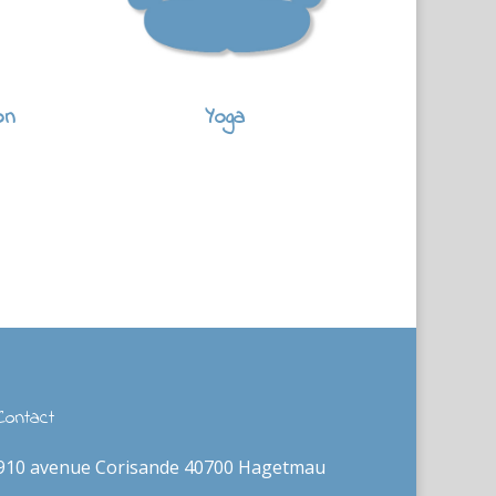
on
Yoga
Contact
910 avenue Corisande 40700 Hagetmau