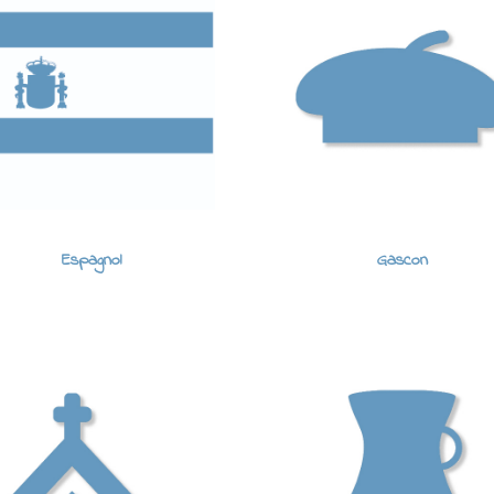
Espagnol
Gascon