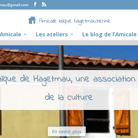
tmau@gmail.com
’Amicale
Les ateliers
Le blog de l’Amicale
laïque de Hagetmau, une association
de la culture
En savoir plus