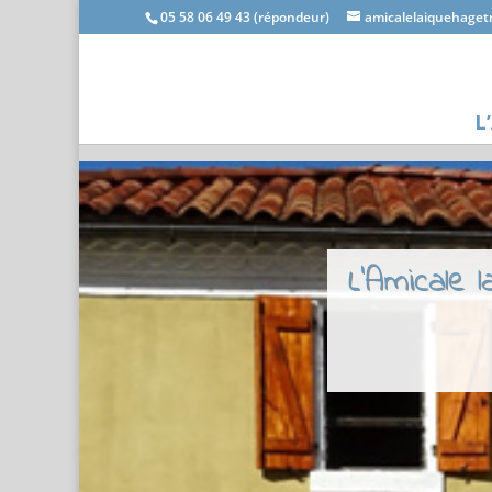
05 58 06 49 43 (répondeur)
amicalelaiquehage
L
L'Amicale 