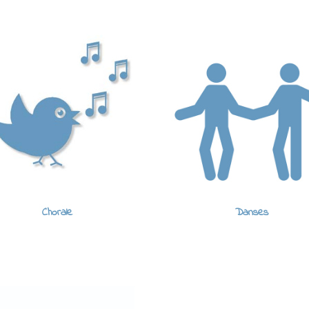
Chorale
Danses