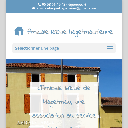
05 58 06 49 43 (répondeur)
amicalelaiquehagetmau@gmail.com
Sélectionner une page
L'Amicale laïque de
Hagetmau, une
association au service