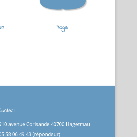
on
Yoga
Contact
910 avenue Corisande 40700 Hagetmau
05 58 06 49 43 (répondeur)