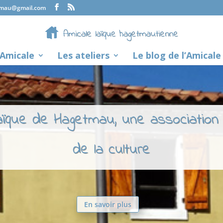
tmau@gmail.com
’Amicale
Les ateliers
Le blog de l’Amicale
laïque de Hagetmau, une association
de la culture
En savoir plus