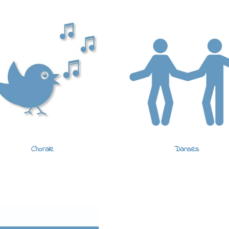
Chorale
Danses