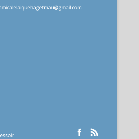
amicalelaiquehagetmau@gmail.com
ressoir