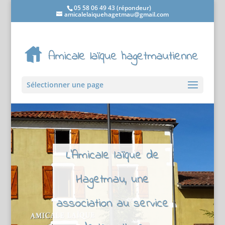
05 58 06 49 43 (répondeur)
amicalelaiquehagetmau@gmail.com
Sélectionner une page
L'Amicale laïque de
Hagetmau, une
association au service