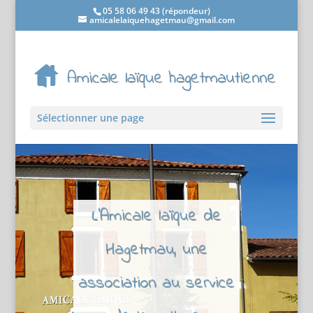
05 58 06 49 43 (répondeur)
amicalelaiquehagetmau@gmail.com
Sélectionner une page
L'Amicale laïque de
Hagetmau, une
association au service