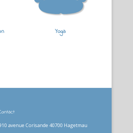
on
Yoga
Contact
910 avenue Corisande 40700 Hagetmau