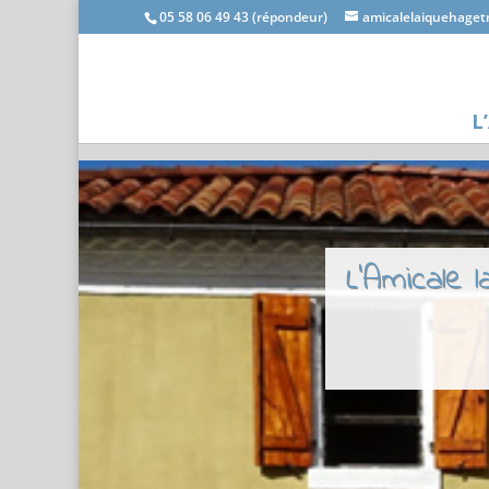
05 58 06 49 43 (répondeur)
amicalelaiquehage
L
L'Amicale 