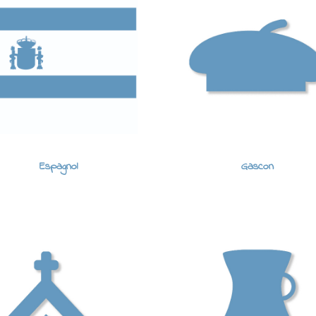
Espagnol
Gascon