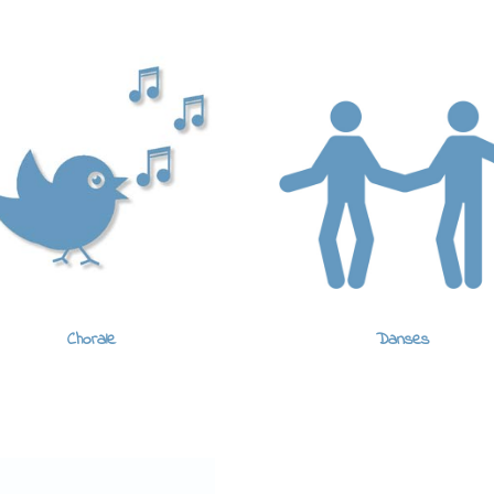
Chorale
Danses