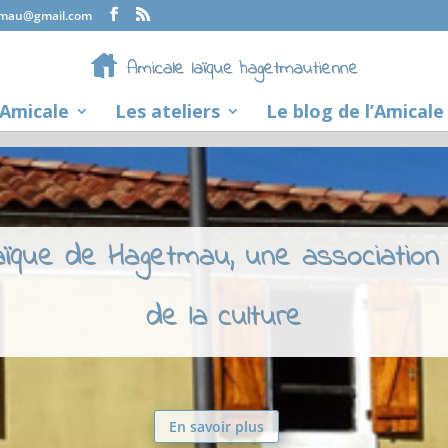
tmau@gmail.com
’Amicale
Les ateliers
Le blog de l’Amicale
laïque de Hagetmau, une association
de la culture
En savoir plus