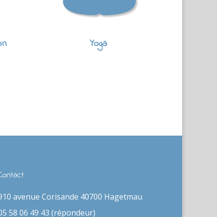
on
Yoga
Contact
910 avenue Corisande 40700 Hagetmau
05 58 06 49 43 (répondeur)