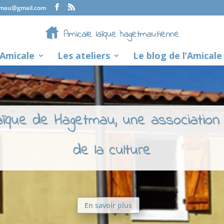
tmau@gmail.com
’Amicale
Les ateliers
Le blog de l’Amicale
laïque de Hagetmau, une association
de la culture
En savoir plus