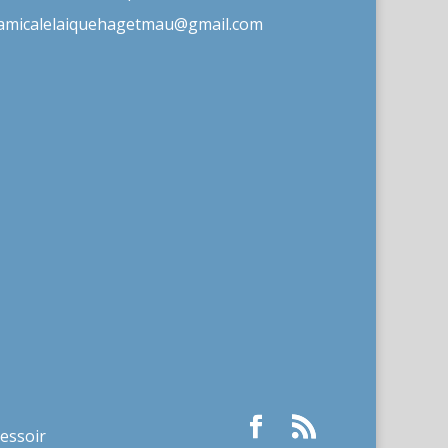
amicalelaiquehagetmau@gmail.com
ressoir