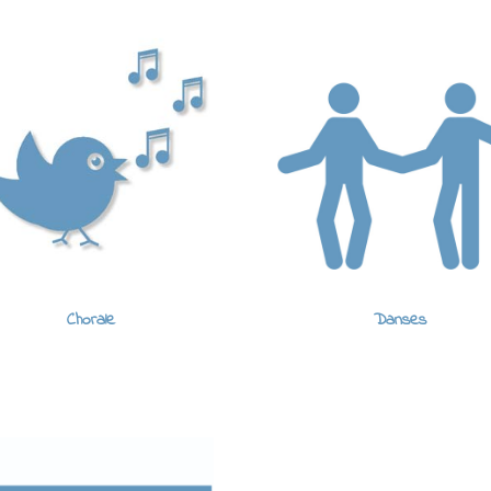
Chorale
Danses