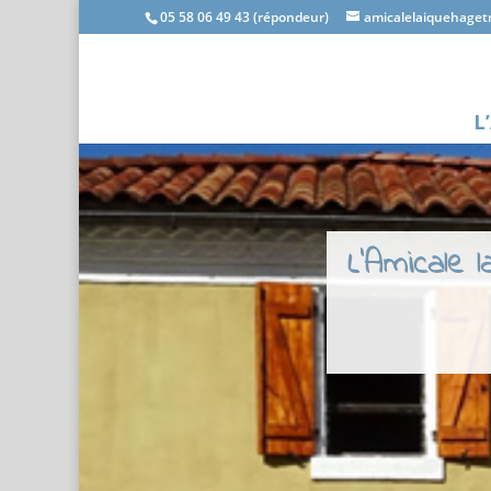
05 58 06 49 43 (répondeur)
amicalelaiquehage
L
L'Amicale 