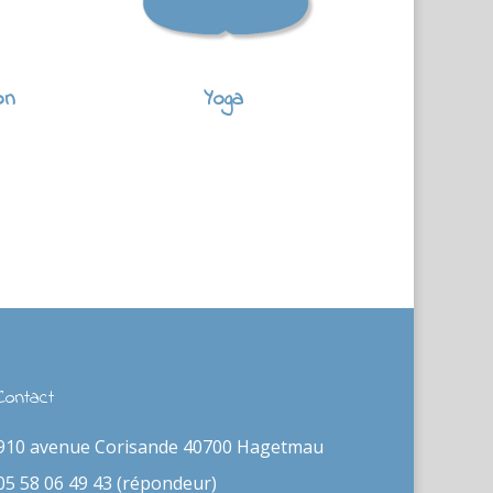
on
Yoga
Contact
910 avenue Corisande 40700 Hagetmau
05 58 06 49 43 (répondeur)