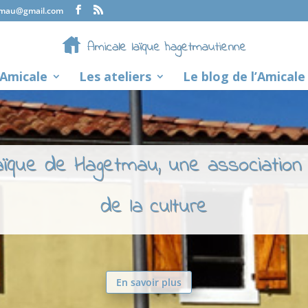
tmau@gmail.com
’Amicale
Les ateliers
Le blog de l’Amicale
laïque de Hagetmau, une association
de la culture
En savoir plus