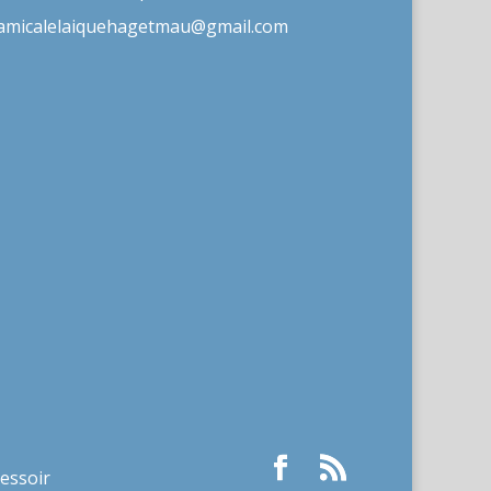
amicalelaiquehagetmau@gmail.com
ressoir