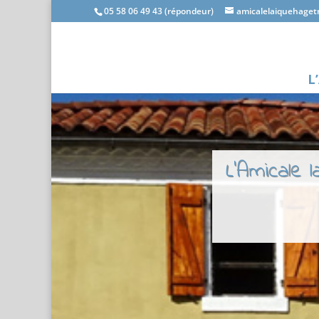
05 58 06 49 43 (répondeur)
amicalelaiquehage
L
L'Amicale 