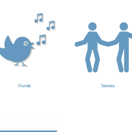
Chorale
Danses