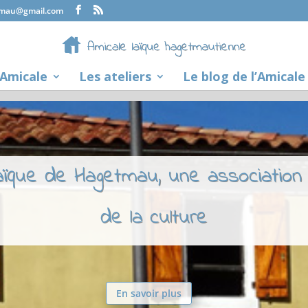
tmau@gmail.com
’Amicale
Les ateliers
Le blog de l’Amicale
laïque de Hagetmau, une association
de la culture
En savoir plus