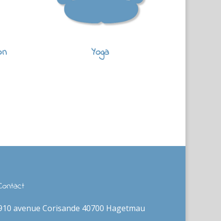
on
Yoga
Contact
910 avenue Corisande 40700 Hagetmau