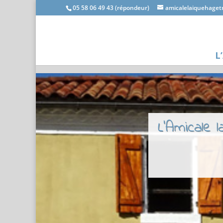
05 58 06 49 43 (répondeur)
amicalelaiquehage
L
L'Amicale 