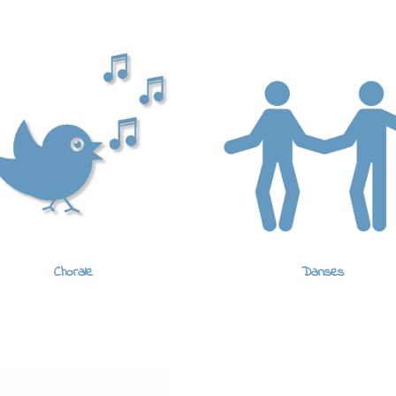
Chorale
Danses