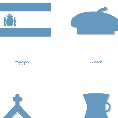
Espagnol
Gascon