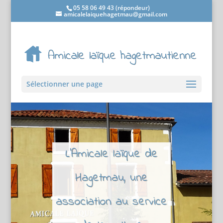
05 58 06 49 43 (répondeur)
amicalelaiquehagetmau@gmail.com
Sélectionner une page
L'Amicale laïque de
Hagetmau, une
association au service