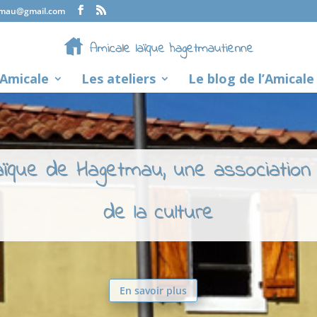
tmau@gmail.com
’Amicale
Les ateliers
Le blog de l’Amicale
laïque de Hagetmau, une association
de la culture
En savoir plus