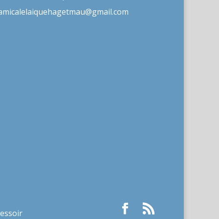
amicalelaiquehagetmau@gmail.com
ressoir