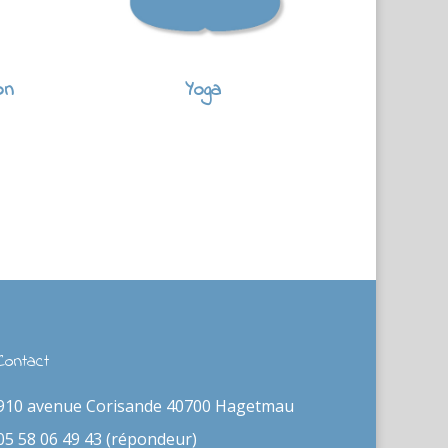
on
Yoga
Contact
910 avenue Corisande 40700 Hagetmau
05 58 06 49 43 (répondeur)