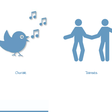
Chorale
Danses