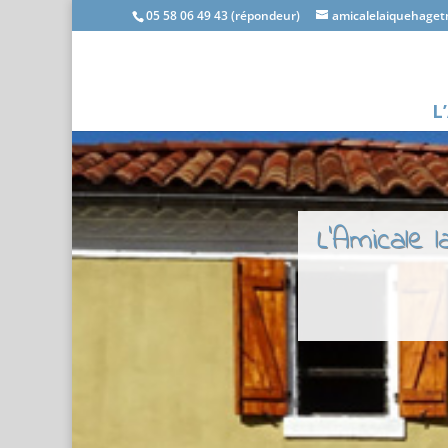
05 58 06 49 43 (répondeur)
amicalelaiquehage
L
L'Amicale 