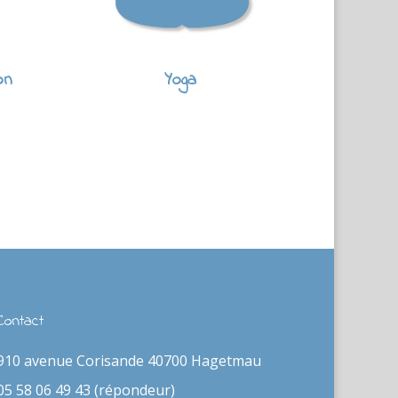
on
Yoga
Contact
910 avenue Corisande 40700 Hagetmau
05 58 06 49 43 (répondeur)