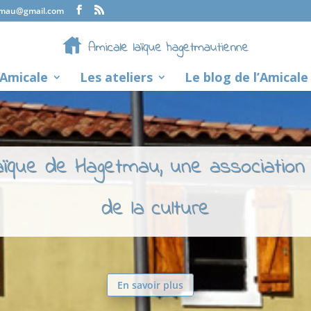
tmau@gmail.com
’Amicale
Les ateliers
Le blog de l’Amicale
laïque de Hagetmau, une association
de la culture
En savoir plus