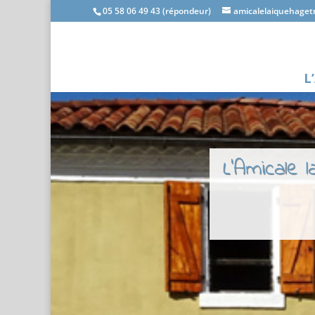
05 58 06 49 43 (répondeur)
amicalelaiquehage
L
L'Amicale 