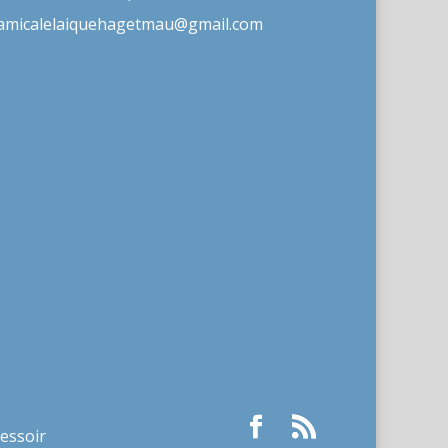
amicalelaiquehagetmau@gmail.com
ressoir