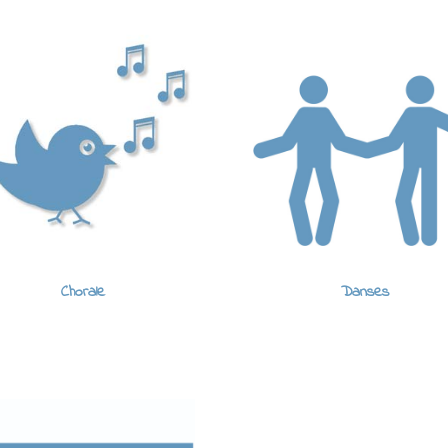
Chorale
Danses