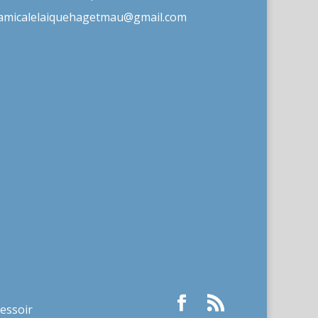
amicalelaiquehagetmau@gmail.com
ressoir