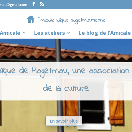
tmau@gmail.com
’Amicale
Les ateliers
Le blog de l’Amicale
laïque de Hagetmau, une association
de la culture
En savoir plus