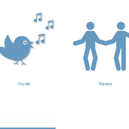
Chorale
Danses