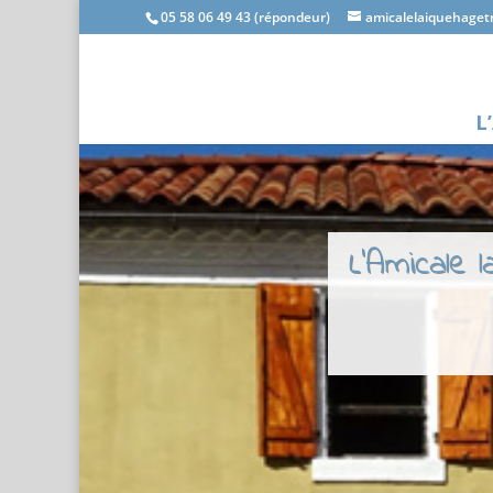
05 58 06 49 43 (répondeur)
amicalelaiquehage
L
L'Amicale 