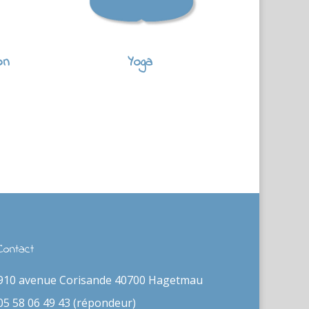
on
Yoga
Contact
910 avenue Corisande 40700 Hagetmau
05 58 06 49 43 (répondeur)