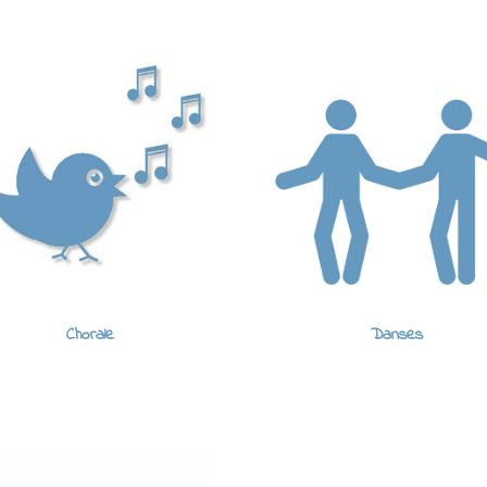
Chorale
Danses