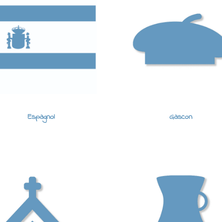
Espagnol
Gascon