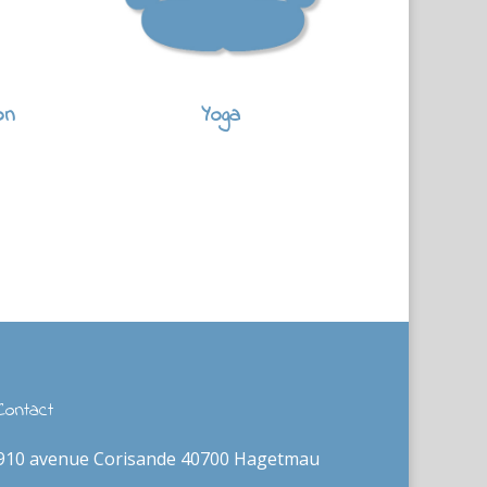
on
Yoga
Contact
910 avenue Corisande 40700 Hagetmau