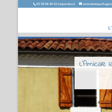
05 58 06 49 43 (répondeur)
amicalelaiquehage
L
L'Amicale 