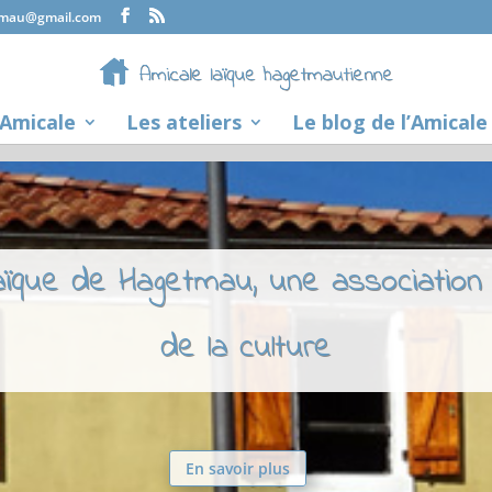
tmau@gmail.com
’Amicale
Les ateliers
Le blog de l’Amicale
laïque de Hagetmau, une association
de la culture
En savoir plus