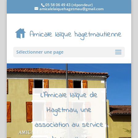
05 58 06 49 43 (répondeur)
amicalelaiquehagetmau@gmail.com
Sélectionner une page
L'Amicale laïque de
Hagetmau, une
association au service