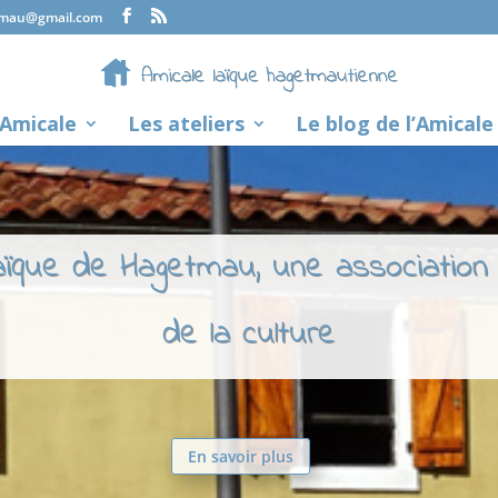
tmau@gmail.com
’Amicale
Les ateliers
Le blog de l’Amicale
laïque de Hagetmau, une association
de la culture
En savoir plus