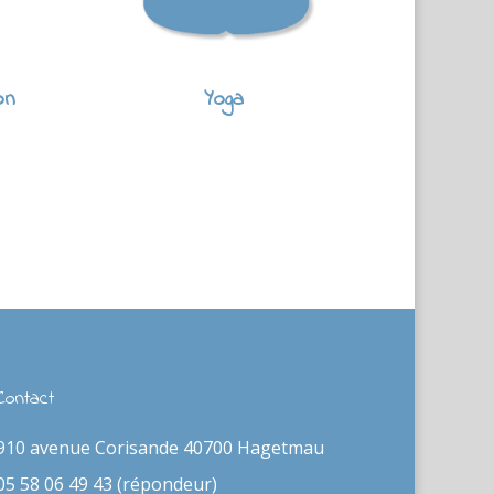
on
Yoga
Contact
910 avenue Corisande 40700 Hagetmau
05 58 06 49 43 (répondeur)