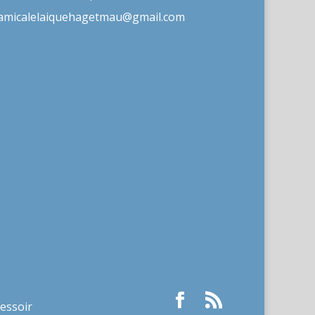
amicalelaiquehagetmau@gmail.com
ressoir