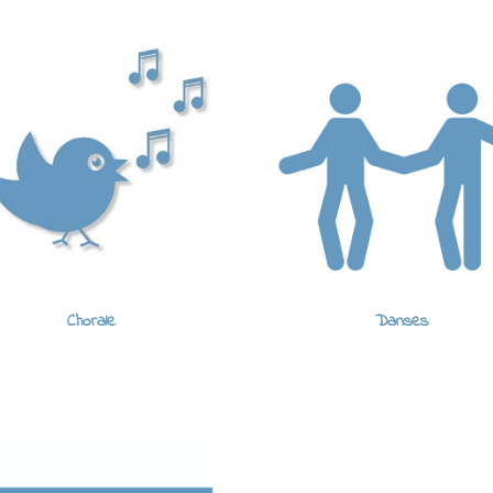
Chorale
Danses