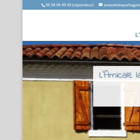
05 58 06 49 43 (répondeur)
amicalelaiquehage
L
L'Amicale 