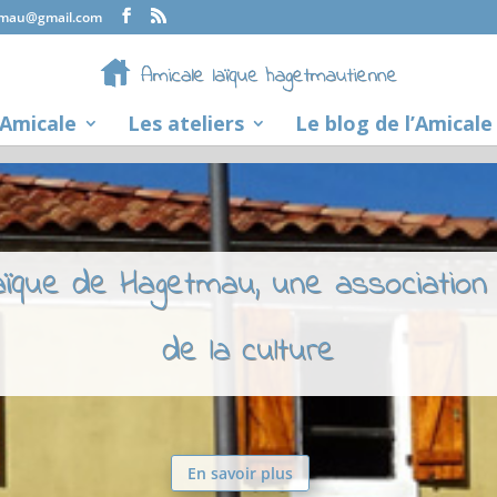
tmau@gmail.com
’Amicale
Les ateliers
Le blog de l’Amicale
laïque de Hagetmau, une association
de la culture
En savoir plus