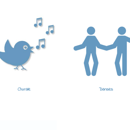
Chorale
Danses