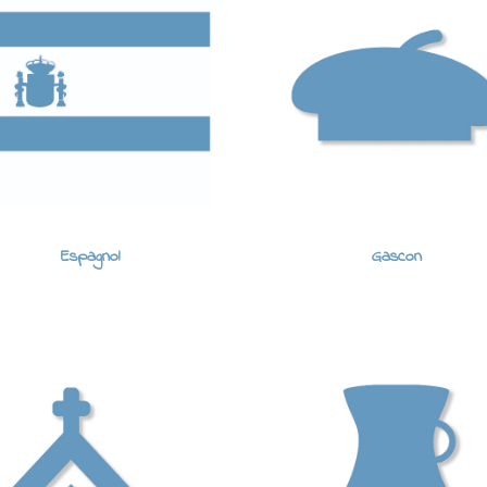
Espagnol
Gascon