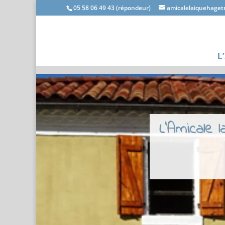
05 58 06 49 43 (répondeur)
amicalelaiquehage
L
L'Amicale 