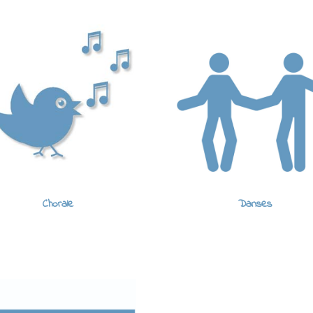
Chorale
Danses