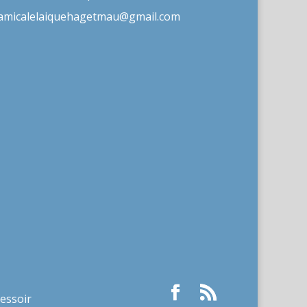
amicalelaiquehagetmau@gmail.com
ressoir