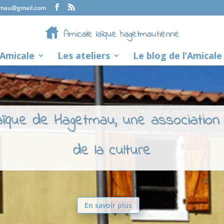
tmau@gmail.com
’Amicale
Les ateliers
Le blog de l’Amicale
laïque de Hagetmau, une association
de la culture
En savoir plus