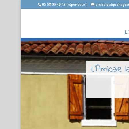
05 58 06 49 43 (répondeur)
amicalelaiquehage
L
L'Amicale 