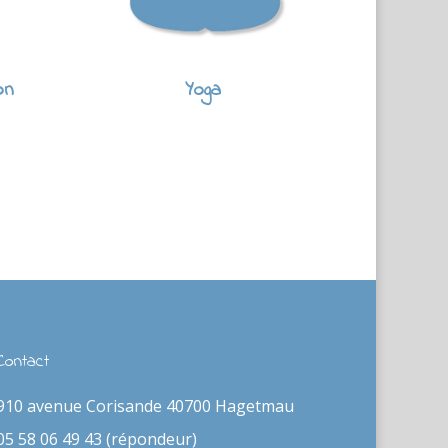
on
Yoga
Contact
910 avenue Corisande 40700 Hagetmau
05 58 06 49 43 (répondeur)