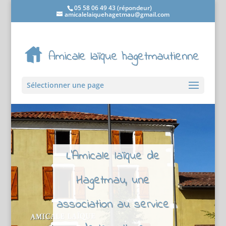
05 58 06 49 43 (répondeur)
amicalelaiquehagetmau@gmail.com
Sélectionner une page
L'Amicale laïque de
Hagetmau, une
association au service