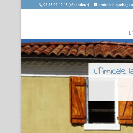
05 58 06 49 43 (répondeur)
amicalelaiquehage
L
L'Amicale 