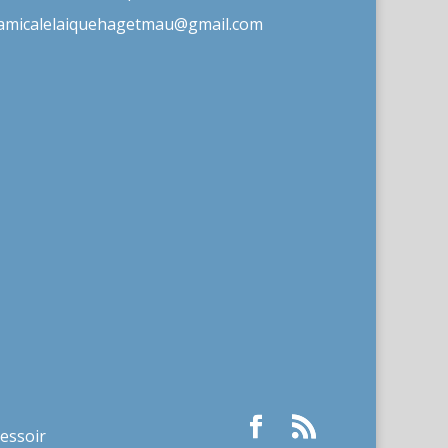
amicalelaiquehagetmau@gmail.com
ressoir