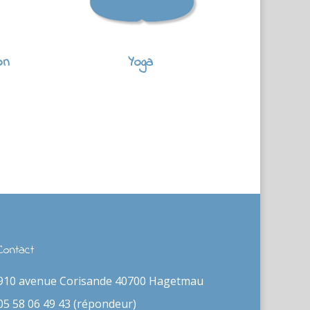
on
Yoga
Contact
910 avenue Corisande 40700 Hagetmau
05 58 06 49 43 (répondeur)