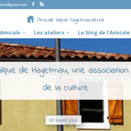
tmau@gmail.com
’Amicale
Les ateliers
Le blog de l’Amicale
laïque de Hagetmau, une association
de la culture
En savoir plus