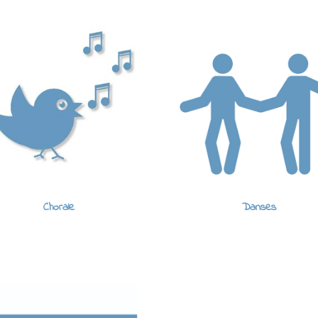
Chorale
Danses