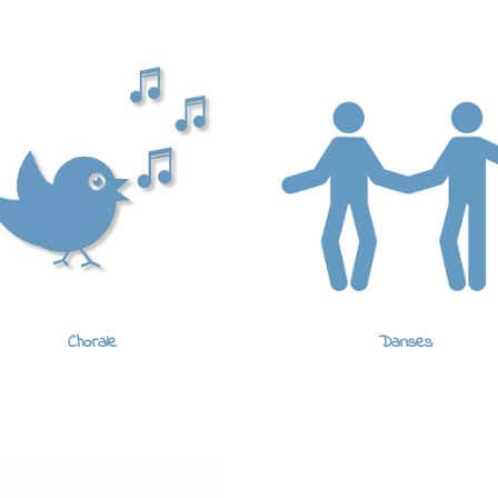
Chorale
Danses