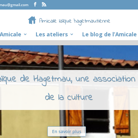
tmau@gmail.com
’Amicale
Les ateliers
Le blog de l’Amicale
laïque de Hagetmau, une association
de la culture
En savoir plus