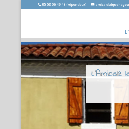
05 58 06 49 43 (répondeur)
amicalelaiquehage
L
L'Amicale 