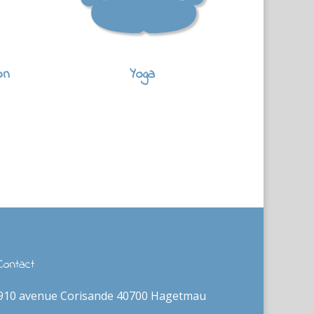
on
Yoga
Contact
910 avenue Corisande 40700 Hagetmau