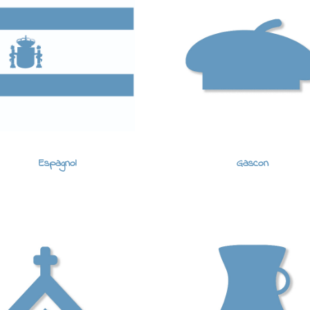
Espagnol
Gascon