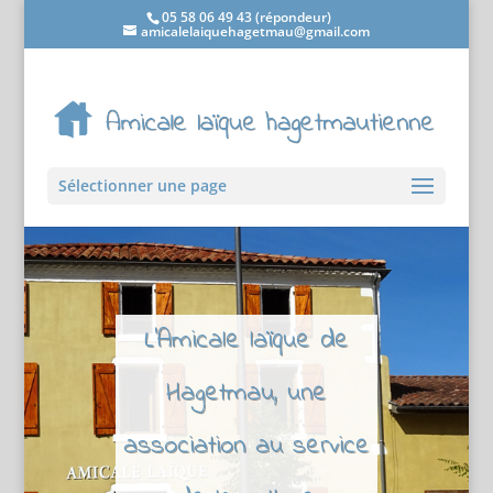
05 58 06 49 43 (répondeur)
amicalelaiquehagetmau@gmail.com
Sélectionner une page
L'Amicale laïque de
Hagetmau, une
association au service