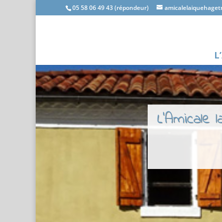
05 58 06 49 43 (répondeur)
amicalelaiquehage
L
L'Amicale 