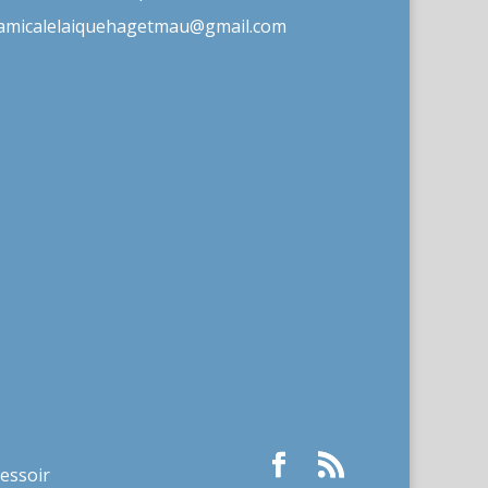
amicalelaiquehagetmau@gmail.com
ressoir