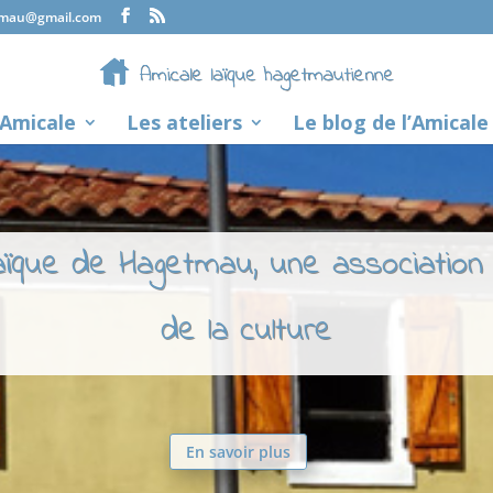
tmau@gmail.com
’Amicale
Les ateliers
Le blog de l’Amicale
laïque de Hagetmau, une association
de la culture
En savoir plus