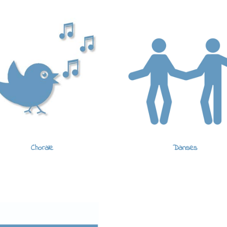
Chorale
Danses