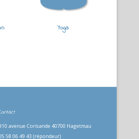
on
Yoga
Contact
910 avenue Corisande 40700 Hagetmau
05 58 06 49 43 (répondeur)