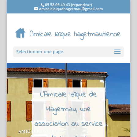
05 58 06 49 43 (répondeur)
amicalelaiquehagetmau@gmail.com
Sélectionner une page
L'Amicale laïque de
Hagetmau, une
association au service