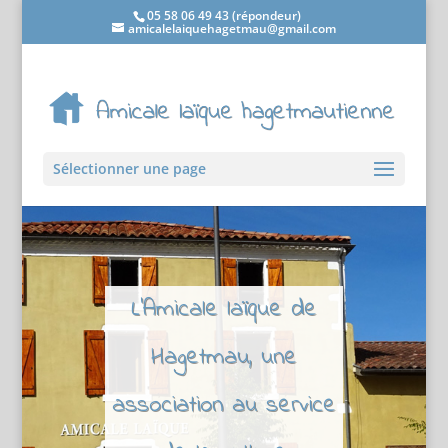
05 58 06 49 43 (répondeur)
amicalelaiquehagetmau@gmail.com
Sélectionner une page
L'Amicale laïque de
Hagetmau, une
association au service